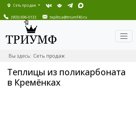
Сеть продаж
(903) 696-0133
teplitsa
@triumf40.ru
Вы здесь:
Сеть продаж
Теплицы из поликарбоната
в Кремёнках